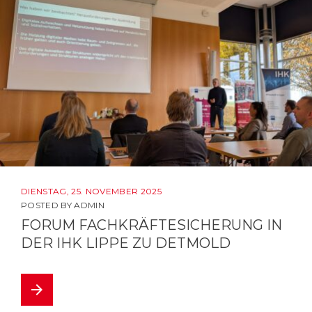
DIENSTAG, 25. NOVEMBER 2025
POSTED BY
ADMIN
FORUM FACHKRÄFTESICHERUNG IN
DER IHK LIPPE ZU DETMOLD
arrow_forward