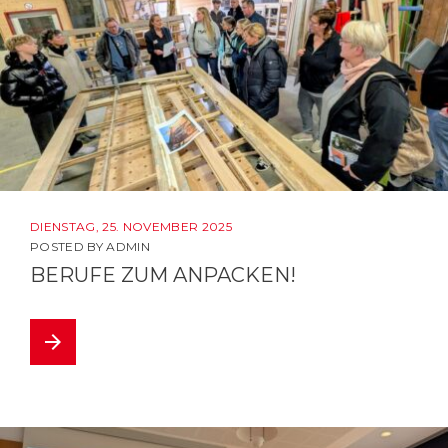
DIENSTAG, 25. NOVEMBER 2025
POSTED BY
ADMIN
BERUFE ZUM ANPACKEN!
arrow_forward