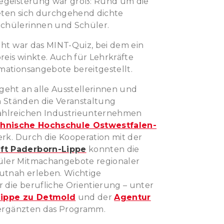
Begeisterung war groß: Rund um die
eten sich durchgehend dichte
chülerinnen und Schüler.
ight war das MINT-Quiz, bei dem ein
eis winkte. Auch für Lehrkräfte
mationsangebote bereitgestellt.
geht an alle Ausstellerinnen und
en Ständen die Veranstaltung
ahlreichen Industrieunternehmen
hnische Hochschule Ostwestfalen-
rk. Durch die Kooperation mit der
ft Paderborn-Lippe
konnten die
üler Mitmachangebote regionaler
tnah erleben. Wichtige
die berufliche Orientierung – unter
Lippe zu Detmold
und der
Agentur
ergänzten das Programm.