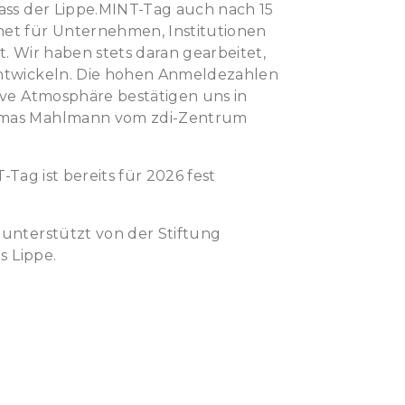
dass der
Lippe
.
MINT-Tag
auch nach 15
net für Unternehmen, Institutionen
st. Wir haben stets daran gearbeitet,
entwickeln. Die hohen Anmeldezahlen
tive Atmosphäre bestätigen uns in
omas Mahlmann vom zdi-Zentrum
T-Tag
ist bereits für 2026 fest
 unterstützt von der Stiftung
is
Lippe
.