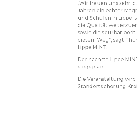
„Wir freuen uns sehr, 
Jahren ein echter Mag
und Schulen in
Lippe
i
die Qualität weiterzu
sowie die spürbar posi
diesem Weg“, sagt Th
Lippe
.MINT.
Der nächste
Lippe
.
MIN
eingeplant.
Die Veranstaltung wird
Standortsicherung Kre