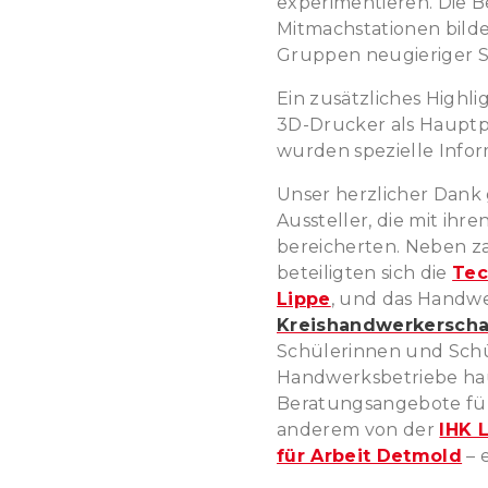
experimentieren. Die 
Mitmachstationen bild
Gruppen neugieriger S
Ein zusätzliches Highl
3D-Drucker als Hauptpr
wurden spezielle Infor
Unser herzlicher Dank 
Aussteller, die mit ihr
bereicherten. Neben z
beteiligten sich die
Tec
Lippe
, und das Handwe
Kreishandwerkerscha
Schülerinnen und Sch
Handwerksbetriebe hau
Beratungsangebote für 
anderem von der
IHK 
für Arbeit Detmold
– 