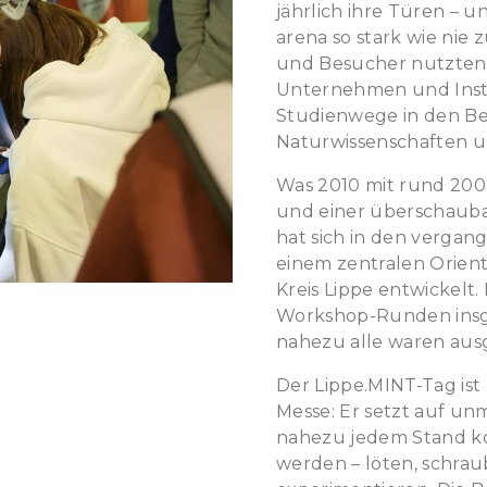
jährlich ihre Türen –
arena so stark wie nie
und Besucher nutzten d
Unternehmen und Inst
Studienwege in den Be
Naturwissenschaften u
Was 2010 mit rund 200
und einer überschaub
hat sich in den verga
einem zentralen Orien
Kreis
Lippe
entwickelt. 
Workshop-Runden insg
nahezu alle waren aus
Der
Lippe
.
MINT-Tag
ist
Messe: Er setzt auf un
nahezu jedem Stand ko
werden – löten, schra