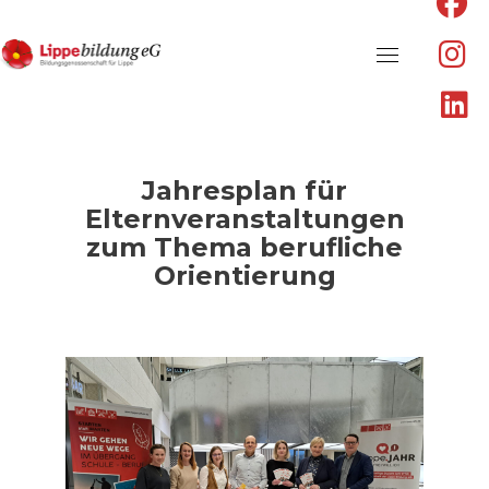
fa
fa
f
fa
fa
in
Skip
fa
to
li
content
Jahresplan für
Elternveranstaltungen
zum Thema berufliche
Orientierung