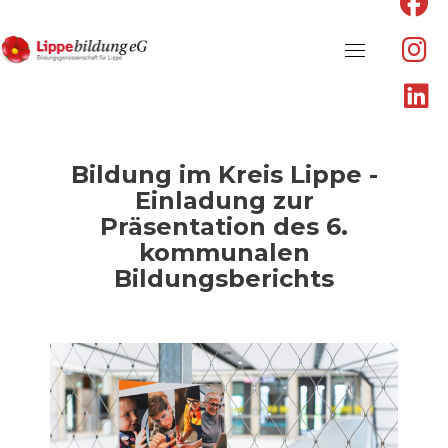
fa
fa
f
fa
fa
in
Skip
fa
to
li
content
Bildung im Kreis Lippe -
Einladung zur
Präsentation des 6.
kommunalen
Bildungsberichts