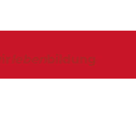
ir
leben
bildung