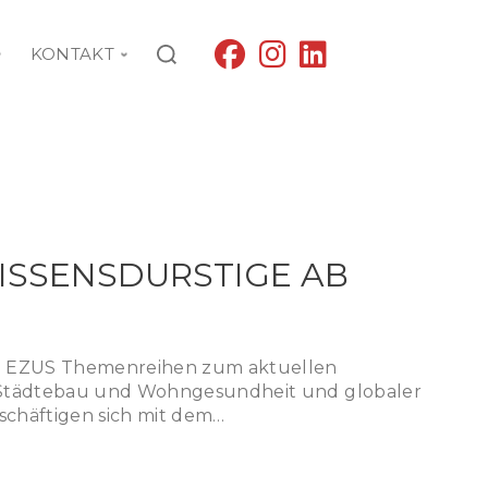
fab
fab
fab
KONTAKT
fa-
fa-
fa-
facebook
instagram
linkedin
ISSENSDURSTIGE AB
m EZUS Themenreihen zum aktuellen
 Städtebau und Wohngesundheit und globaler
schäftigen sich mit dem…