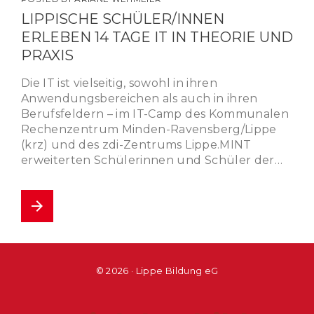
LIPPISCHE SCHÜLER/INNEN
ERLEBEN 14 TAGE IT IN THEORIE UND
PRAXIS
Die IT ist vielseitig, sowohl in ihren
Anwendungsbereichen als auch in ihren
Berufsfeldern – im IT-Camp des Kommunalen
Rechenzentrum Minden-Ravensberg/Lippe
(krz) und des zdi-Zentrums Lippe.MINT
erweiterten Schülerinnen und Schüler der…
arrow_forward
© 2026 · Lippe Bildung eG