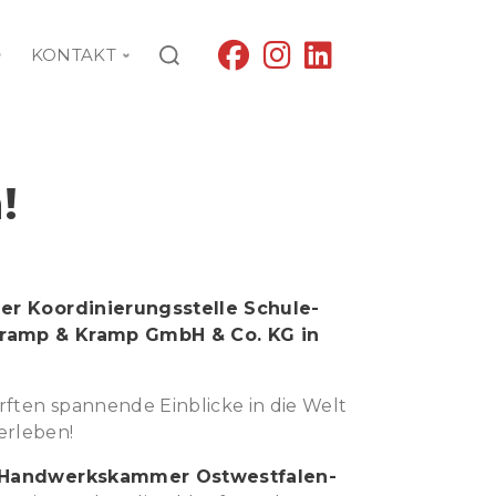
fab
fab
fab
KONTAKT
fa-
fa-
fa-
facebook
instagram
linkedin
!
der Koordinierungsstelle Schule-
 Kramp & Kramp GmbH & Co. KG in
ften spannende Einblicke in die Welt
erleben!
r Handwerkskammer Ostwestfalen-