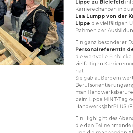
Lippe zu Bielefeld
inf
Karrierechancen in du
Lea Lumpp von der K
Lippe
die vielfältigen
Rahmen der Ausbildungs
Ein ganz besonderer D
Personalreferentin 
die wertvolle Einblicke
vielfältigen Karriere
hat.
Sie gab außerdem wert
Berufsorientierungsan
man Handwerksberufe d
beim Lippe.MINT-Tag od
HandwerksjahrPLUS (F
Ein Highlight des Abe
die den Teilnehmenden 
und die spannenden Ab