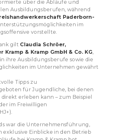
ormierte über die Abläufe und
alen Ausbildungsberufen, während
reishandwerkerschaft Paderborn-
 Unterstützungsmöglichkeiten im
offensive vorstellte.
ank gilt
Claudia Schröer,
der Kramp & Kramp GmbH & Co. KG
,
 in ihre Ausbildungsberufe sowie die
möglichkeiten im Unternehmen gewährt
volle Tipps zu
geboten für Jugendliche, bei denen
irekt erleben kann – zum Beispiel
er im Freiwilligen
HJ+).
nds war die Unternehmensführung,
exklusive Einblicke in den Betrieb
läufe bei Kramp & Kramp bot.