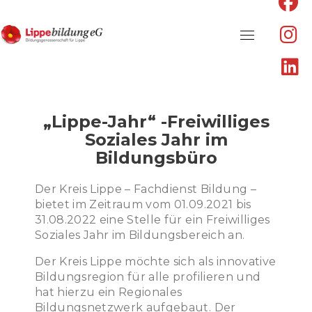
fa
fa
f
fa
fa
in
Skip
fa
to
li
content
„Lippe-Jahr“ -Freiwilliges
Soziales Jahr im
Bildungsbüro
Der Kreis Lippe – Fachdienst Bildung –
bietet im Zeitraum vom 01.09.2021 bis
31.08.2022 eine Stelle für ein Freiwilliges
Soziales Jahr im Bildungsbereich an.
Der Kreis Lippe möchte sich als innovative
Bildungsregion für alle profilieren und
hat hierzu ein Regionales
Bildungsnetzwerk aufgebaut. Der