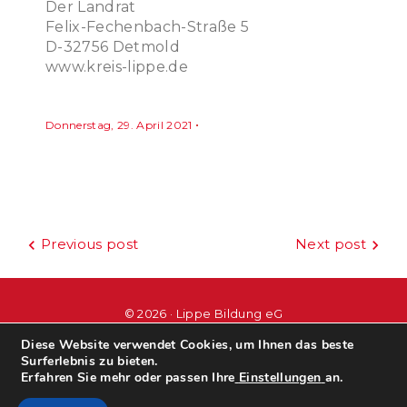
Der Landrat
Felix-Fechenbach-Straße 5
D-32756 Detmold
www.kreis-lippe.de
Donnerstag, 29. April 2021
Beitragsnavigation
Previous post
Next post
© 2026 · Lippe Bildung eG
Diese Website verwendet Cookies, um Ihnen das beste
Surferlebnis zu bieten.
#wir
leben
bildung
Erfahren Sie mehr oder passen Ihre
Einstellungen
an.