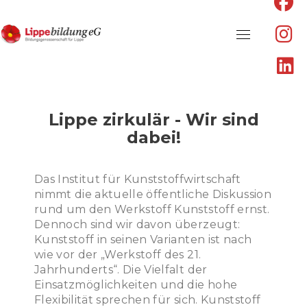
fa
fa
f
fa
fa
in
Skip
fa
to
li
content
Lippe zirkulär - Wir sind
dabei!
Das Institut für Kunststoffwirtschaft
nimmt die aktuelle öffentliche Diskussion
rund um den Werkstoff Kunststoff ernst.
Dennoch sind wir davon überzeugt:
Kunststoff in seinen Varianten ist nach
wie vor der „Werkstoff des 21.
Jahrhunderts“. Die Vielfalt der
Einsatzmöglichkeiten und die hohe
Flexibilität sprechen für sich. Kunststoff