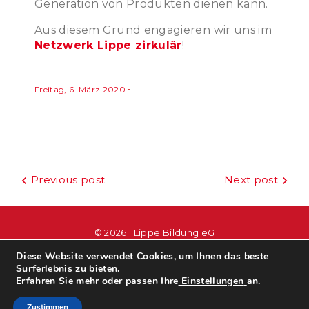
Generation von Produkten dienen kann.
Aus diesem Grund engagieren wir uns im
Netzwerk Lippe zirkulär
!
Freitag, 6. März 2020
Beitragsnavigation
Previous post
Next post
© 2026 · Lippe Bildung eG
Diese Website verwendet Cookies, um Ihnen das beste
Surferlebnis zu bieten.
#wir
leben
bildung
Erfahren Sie mehr oder passen Ihre
Einstellungen
an.
Zustimmen