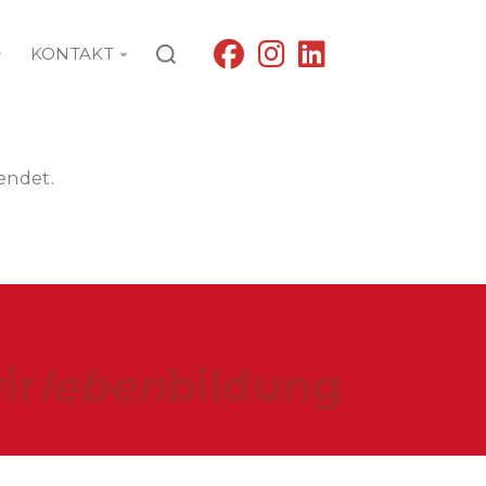
fab
fab
fab
KONTAKT
fa-
fa-
fa-
facebook
instagram
linkedin
endet.
ir
leben
bildung